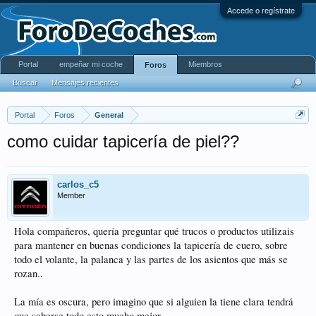
Accede o regístrate
Portal
empeñar mi coche
Miembros
Foros
Buscar
Mensajes recientes
Portal
Foros
General
como cuidar tapicería de piel??
carlos_c5
Member
Hola compañeros, quería preguntar qué trucos o productos utilizais
para mantener en buenas condiciones la tapicería de cuero, sobre
todo el volante, la palanca y las partes de los asientos que más se
rozan..
La mía es oscura, pero imagino que si alguien la tiene clara tendrá
que saberse todo esto mucho mejor