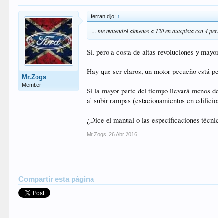
ferran dijo:
↑
... me matendrà almenos a 120 en autopista con 4 per
Sí, pero a costa de altas revoluciones y mayo
Hay que ser claros, un motor pequeño está pe
Mr.Zogs
Member
Si la mayor parte del tiempo llevará menos de
al subir rampas (estacionamientos en edificio
¿Dice el manual o las especificaciones técnic
Mr.Zogs
,
26 Abr 2016
Compartir esta página