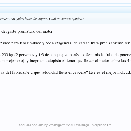
sonas y cargados hasta los topes?. Cual es vuestra opinión?
r desgaste prematuro del motor.
nsado para uso limitado y poca exigencia, de eso se trata precisamente se
 200 kg (2 personas y 1/3 de tanque) va perfecto. Sentirás la falta de pote
s por ejemplo), y luego en autopista el tener que llevar el motor sobre las 
as del fabricante a qué velocidad lleva el crucero? Ese es el mejor indicado
XenForo add-ons by Waindigo
™ ©2014
Waindigo Enterprises Ltd
.