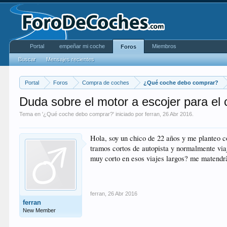
Portal
empeñar mi coche
Miembros
Foros
Buscar
Mensajes recientes
Portal
Foros
Compra de coches
¿Qué coche debo comprar?
Duda sobre el motor a escojer para el
Tema en '
¿Qué coche debo comprar?
' iniciado por
ferran
,
26 Abr 2016
.
Hola, soy un chico de 22 años y me planteo c
tramos cortos de autopista y normalmente via
muy corto en esos viajes largos? me matendrà
ferran
,
26 Abr 2016
ferran
New Member