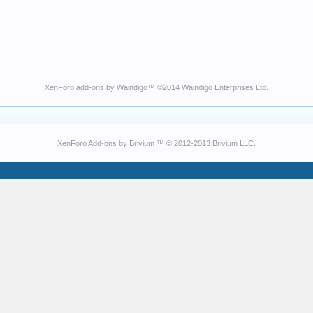
XenForo add-ons by Waindigo
™ ©2014
Waindigo Enterprises Ltd
.
XenForo Add-ons by Brivium ™ © 2012-2013 Brivium LLC.