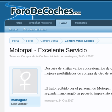
Portal
empeñar mi coche
Miembros
Foros
Buscar
Mensajes recientes
Portal
Foros
Compra venta
Compra Venta Coches
Motorpal - Excelente Servicio
Tema en '
Compra Venta Coches
' iniciado por
martagore
,
24 Oct 2017
.
Después de visitar varios concesionarios de 
mejores posibilidades de compra de otro de 
El trato recibido por el personal de Motorpa
segunda mano surgió un pequeño imprevisto y
martagore
martagore
,
24 Oct 2017
New Member