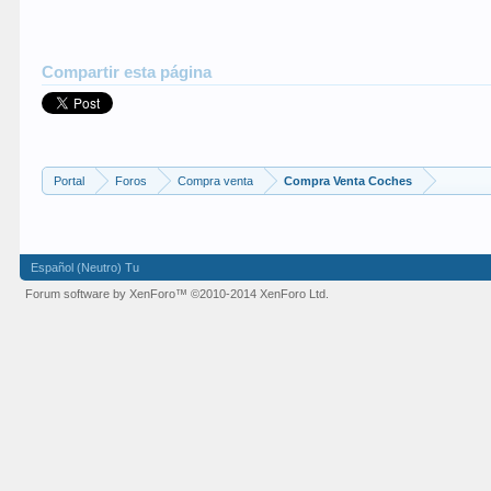
Compartir esta página
Portal
Foros
Compra venta
Compra Venta Coches
Español (Neutro) Tu
Forum software by XenForo™
©2010-2014 XenForo Ltd.