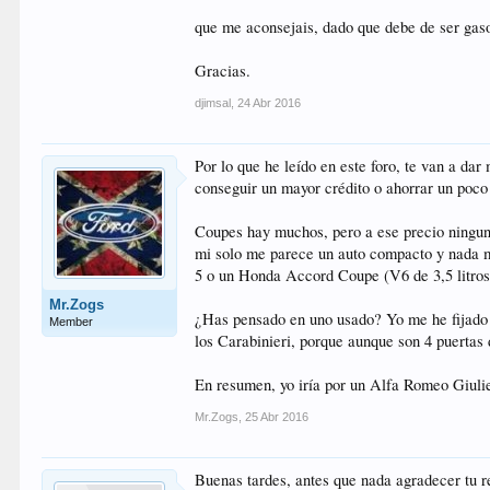
que me aconsejais, dado que debe de ser gasol
Gracias.
djimsal
,
24 Abr 2016
Por lo que he leído en este foro, te van a da
conseguir un mayor crédito o ahorrar un poco
Coupes hay muchos, pero a ese precio ningun
mi solo me parece un auto compacto y nada m
5 o un Honda Accord Coupe (V6 de 3,5 litros)
Mr.Zogs
¿Has pensado en uno usado? Yo me he fijado 
Member
los Carabinieri, porque aunque son 4 puertas 
En resumen, yo iría por un Alfa Romeo Giuli
Mr.Zogs
,
25 Abr 2016
Buenas tardes, antes que nada agradecer tu 