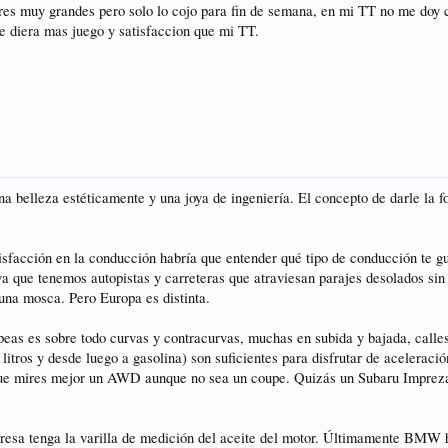
res muy grandes pero solo lo cojo para fin de semana, en mi TT no me doy 
e diera mas juego y satisfaccion que mi TT.
 belleza estéticamente y una joya de ingeniería. El concepto de darle la f
isfacción en la conducción habría que entender qué tipo de conducción te gu
ya que tenemos autopistas y carreteras que atraviesan parajes desolados sin
 una mosca. Pero Europa es distinta.
peas es sobre todo curvas y contracurvas, muchas en subida y bajada, calles
3 litros y desde luego a gasolina) son suficientes para disfrutar de acelera
, que mires mejor un AWD aunque no sea un coupe. Quizás un Subaru Impreza
esa tenga la varilla de medición del aceite del motor. Últimamente BMW ha