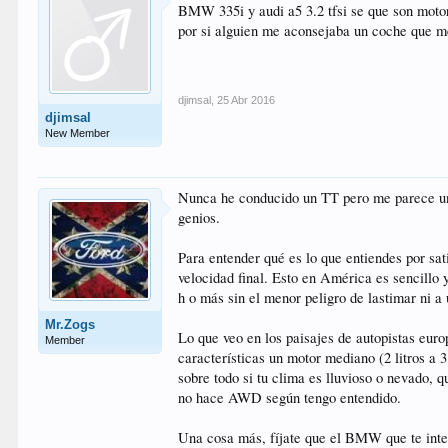
BMW 335i y audi a5 3.2 tfsi se que son moto
por si alguien me aconsejaba un coche que m
djimsal
,
25 Abr 2016
djimsal
New Member
Nunca he conducido un TT pero me parece una
genios.
Para entender qué es lo que entiendes por sat
velocidad final. Esto en América es sencillo 
h o más sin el menor peligro de lastimar ni a
Mr.Zogs
Lo que veo en los paisajes de autopistas euro
Member
características un motor mediano (2 litros a 
sobre todo si tu clima es lluvioso o nevado
no hace AWD según tengo entendido.
Una cosa más, fíjate que el BMW que te inter