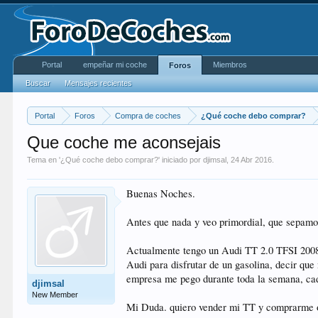
Portal
empeñar mi coche
Miembros
Foros
Buscar
Mensajes recientes
Portal
Foros
Compra de coches
¿Qué coche debo comprar?
Que coche me aconsejais
Tema en '
¿Qué coche debo comprar?
' iniciado por
djimsal
,
24 Abr 2016
.
Buenas Noches.
Antes que nada y veo primordial, que sepamo
Actualmente tengo un Audi TT 2.0 TFSI 2008 
Audi para disfrutar de un gasolina, decir q
empresa me pego durante toda la semana, cada
djimsal
New Member
Mi Duda. quiero vender mi TT y comprarme 