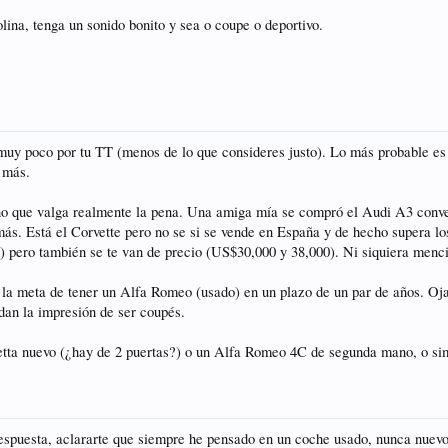
ina, tenga un sonido bonito y sea o coupe o deportivo.
r muy poco por tu TT (menos de lo que consideres justo). Lo más probable es
 más.
o que valga realmente la pena. Una amiga mía se compró el Audi A3 conver
ás. Está el Corvette pero no se si se vende en España y de hecho supera 
 pero también se te van de precio (US$30,000 y 38,000). Ni siquiera mencio
la meta de tener un Alfa Romeo (usado) en un plazo de un par de años. Oja
dan la impresión de ser coupés.
etta nuevo (¿hay de 2 puertas?) o un Alfa Romeo 4C de segunda mano, o sim
respuesta, aclararte que siempre he pensado en un coche usado, nunca nuev