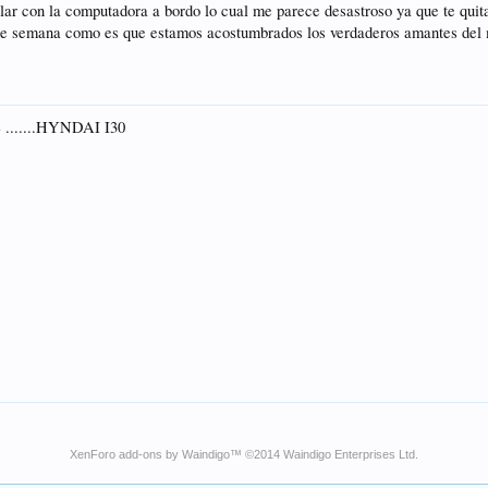
olar con la computadora a bordo lo cual me parece desastroso ya que te quita
 de semana como es que estamos acostumbrados los verdaderos amantes del 
......HYNDAI I30
XenForo add-ons by Waindigo
™ ©2014
Waindigo Enterprises Ltd
.