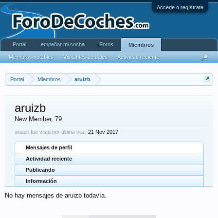
Accede o regístrate
Portal
empeñar mi coche
Foros
Miembros
Miembros notables
Visitantes actuales
Actividad reciente
Portal
Miembros
aruizb
aruizb
New Member
, 79
aruizb fue visto por última vez:
21 Nov 2017
Mensajes de perfil
Actividad reciente
Publicando
Información
No hay mensajes de aruizb todavía.