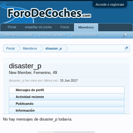
Accede o regístrate
Portal
empeñar mi coche
Foros
Miembros
Miembros notables
Visitantes actuales
Actividad reciente
Portal
Miembros
disaster_p
disaster_p
New Member
, Femenino, 49
disaster_p fue visto por última vez:
15 Jun 2017
Mensajes de perfil
Actividad reciente
Publicando
Información
No hay mensajes de disaster_p todavía.