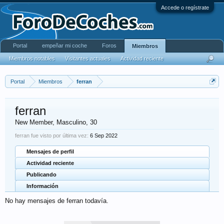
Accede o regístrate
Portal
empeñar mi coche
Foros
Miembros
Miembros notables
Visitantes actuales
Actividad reciente
Portal
Miembros
ferran
ferran
New Member
, Masculino, 30
ferran fue visto por última vez:
6 Sep 2022
Mensajes de perfil
Actividad reciente
Publicando
Información
No hay mensajes de ferran todavía.