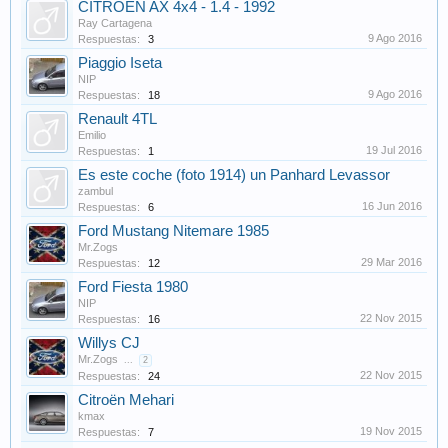
CITROEN AX 4x4 - 1.4 - 1992
Ray Cartagena
9 Ago 2016
Respuestas:
3
Piaggio Iseta
NIP
9 Ago 2016
Respuestas:
18
Renault 4TL
Emilio
19 Jul 2016
Respuestas:
1
Es este coche (foto 1914) un Panhard Levassor
zambul
16 Jun 2016
Respuestas:
6
Ford Mustang Nitemare 1985
Mr.Zogs
29 Mar 2016
Respuestas:
12
Ford Fiesta 1980
NIP
22 Nov 2015
Respuestas:
16
Willys CJ
Mr.Zogs
...
2
22 Nov 2015
Respuestas:
24
Citroën Mehari
kmax
19 Nov 2015
Respuestas:
7