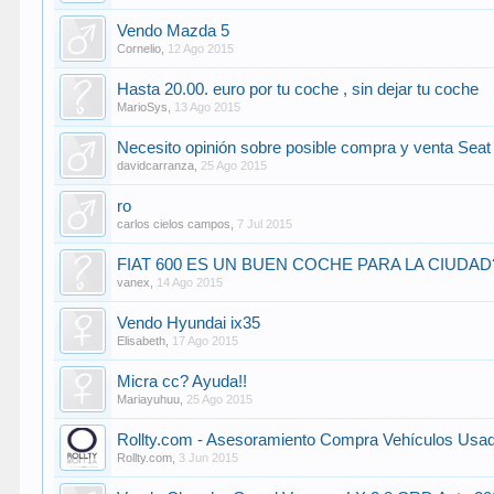
Vendo Mazda 5
Cornelio
,
12 Ago 2015
Hasta 20.00. euro por tu coche , sin dejar tu coche
MarioSys
,
13 Ago 2015
Necesito opinión sobre posible compra y venta Sea
davidcarranza
,
25 Ago 2015
ro
carlos cielos campos
,
7 Jul 2015
FIAT 600 ES UN BUEN COCHE PARA LA CIUDAD
vanex
,
14 Ago 2015
Vendo Hyundai ix35
Elisabeth
,
17 Ago 2015
Micra cc? Ayuda!!
Mariayuhuu
,
25 Ago 2015
Rollty.com - Asesoramiento Compra Vehículos Usa
Rollty.com
,
3 Jun 2015