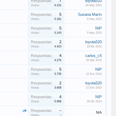
Respuestas:
7
toyota520
Visitas:
6.231
25 May 2015
Respuestas:
5
Susana Marín
Visitas:
5.181
6 May 2015
Respuestas:
5
NIP
Visitas:
5.143
5 May 2015
Respuestas:
2
toyota520
Visitas:
4.423
18 Abr 2015
Respuestas:
4
carlos_c5
Visitas:
4.276
25 Mar 2015
Respuestas:
5
NIP
Visitas:
5.735
22 Ene 2015
Respuestas:
2
toyota520
Visitas:
3.608
21 Ene 2015
Respuestas:
4
NIP
Visitas:
5.968
28 Dic 2014
Respuestas:
–
N/A
Visitas:
–