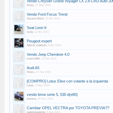
Vendo Chrysler Grand Voyager LX 2.8 CRD Auto 20
fonso
,
17 May 2015
Vendo Ford Focus Trend
Susana Marín
,
30 Abr 2015
Seat Leon fr
nuria
,
12 Abr 2015
Peugeot expert
Alberto Gallardo
,
8 Abr 2015
Vendo Jeep Cherokee 4.0
karim1988
,
23 Mar 2015
Audi A5
Elsizu
,
21 Ene 2015
[COMPRO] Lotus Elise con volante a la izquierda
Lotus
,
3 May 2014
vendo bmw serie 5, 530 d(e60)
arantxa
,
30 Nov 2014
Cambiar OPEL VECTRA por TOYOTA PREVIA??
quienesquientu
,
5 Ago 2014