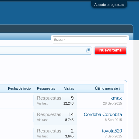
Accede o regístrate
Nuevo tema
Fecha de inicio
Respuestas
Visitas
Último mensaje ↓
Respuestas:
9
kmax
Visitas:
12.243
28 Sep 2015
Respuestas:
14
Cordoba Cordobita
Visitas:
8.745
8 Sep 2015
Respuestas:
2
toyota520
Visitas:
3.645
7 Sep 2015