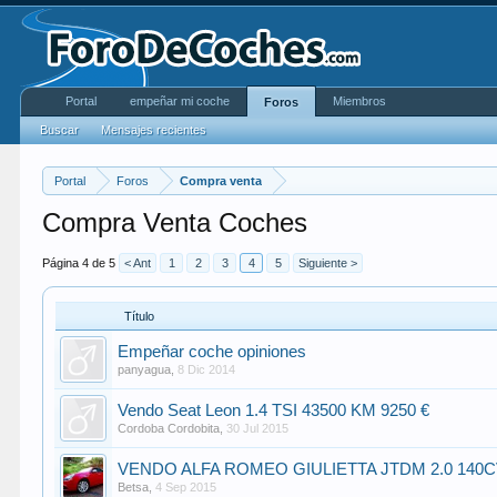
Portal
empeñar mi coche
Miembros
Foros
Buscar
Mensajes recientes
Portal
Foros
Compra venta
Compra Venta Coches
Página 4 de 5
< Ant
1
2
3
4
5
Siguiente >
Título
Empeñar coche opiniones
panyagua
,
8 Dic 2014
Vendo Seat Leon 1.4 TSI 43500 KM 9250 €
Cordoba Cordobita
,
30 Jul 2015
VENDO ALFA ROMEO GIULIETTA JTDM 2.0 140CV
Betsa
,
4 Sep 2015