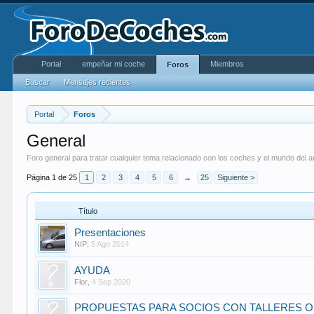
Portal
empeñar mi coche
Miembros
Foros
Buscar
Mensajes recientes
Portal
Foros
General
Foro general para tratar cualquier tema relacionado con los coches y el mundo del a
Página 1 de 25
1
2
3
4
5
6
→
25
Siguiente >
Título
Presentaciones
NIP
,
5 Ago 2014
AYUDA
Flor
,
4 Sep 2020
PROPUESTAS PARA SOCIOS CON TALLERES 