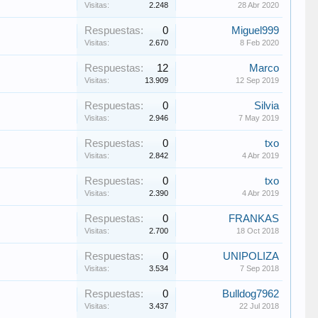
Visitas:
2.248
28 Abr 2020
Respuestas:
0
Miguel999
Visitas:
2.670
8 Feb 2020
Respuestas:
12
Marco
Visitas:
13.909
12 Sep 2019
Respuestas:
0
Silvia
Visitas:
2.946
7 May 2019
Respuestas:
0
txo
Visitas:
2.842
4 Abr 2019
Respuestas:
0
txo
Visitas:
2.390
4 Abr 2019
Respuestas:
0
FRANKAS
Visitas:
2.700
18 Oct 2018
Respuestas:
0
UNIPOLIZA
Visitas:
3.534
7 Sep 2018
Respuestas:
0
Bulldog7962
Visitas:
3.437
22 Jul 2018