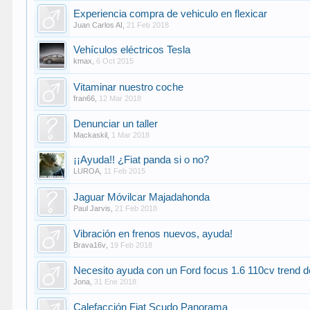
Experiencia compra de vehiculo en flexicar
Juan Carlos AI
,
21 Feb 2018
Vehículos eléctricos Tesla
kmax
,
6 Oct 2015
Vitaminar nuestro coche
fran66
,
12 Mar 2018
Denunciar un taller
Mackaskil
,
1 Mar 2018
¡¡Ayuda!! ¿Fiat panda si o no?
LUROA
,
11 Feb 2015
Jaguar Móvilcar Majadahonda
Paul Jarvis
,
21 Feb 2018
Vibración en frenos nuevos, ayuda!
Brava16v
,
19 Feb 2018
Necesito ayuda con un Ford focus 1.6 110cv trend d
Jona
,
31 Ene 2018
Calefacción Fiat Scudo Panorama