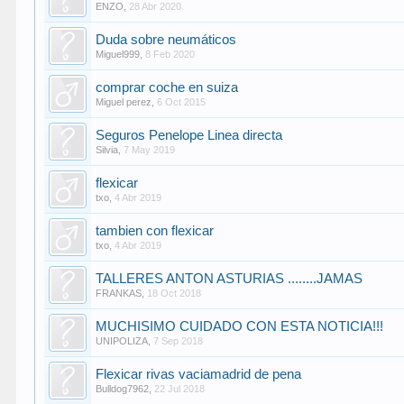
ENZO
,
28 Abr 2020
Duda sobre neumáticos
Miguel999
,
8 Feb 2020
comprar coche en suiza
Miguel perez
,
6 Oct 2015
Seguros Penelope Linea directa
Silvia
,
7 May 2019
flexicar
txo
,
4 Abr 2019
tambien con flexicar
txo
,
4 Abr 2019
TALLERES ANTON ASTURIAS ........JAMAS
FRANKAS
,
18 Oct 2018
MUCHISIMO CUIDADO CON ESTA NOTICIA!!!
UNIPOLIZA
,
7 Sep 2018
Flexicar rivas vaciamadrid de pena
Bulldog7962
,
22 Jul 2018