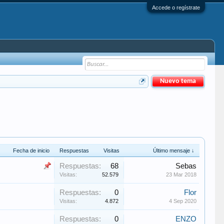
Accede o regístrate
Nuevo tema
Fecha de inicio
Respuestas
Visitas
Último mensaje ↓
Respuestas:
68
Sebas
Visitas:
52.579
23 Mar 2018
Respuestas:
0
Flor
Visitas:
4.872
4 Sep 2020
Respuestas:
0
ENZO