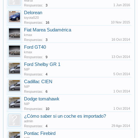
Marta
1 Jun 2016
Respuestas:
3
Delorean
toyota520
10 Nov 2015
Respuestas:
16
Fiat Marea Sudamérica
kmax
16 Oct 2014
Respuestas:
3
Ford GT40
kmax
13 Oct 2014
Respuestas:
9
Ford Shelby GR 1
NIP
5 Oct 2014
Respuestas:
4
Cadillac CIEN
NIP
1 Oct 2014
Respuestas:
6
Dodge tomahawk
NIP
1 Oct 2014
Respuestas:
10
¿Cómo saber si un coche es importado?
admin
29 Ago 2014
Respuestas:
4
Pontiac Firebird