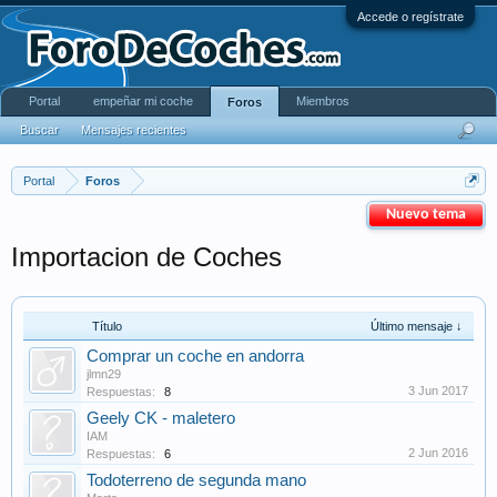
Accede o regístrate
Portal
empeñar mi coche
Miembros
Foros
Buscar
Mensajes recientes
Portal
Foros
Nuevo tema
Importacion de Coches
Título
Último mensaje ↓
Comprar un coche en andorra
jlmn29
3 Jun 2017
Respuestas:
8
Geely CK - maletero
IAM
2 Jun 2016
Respuestas:
6
Todoterreno de segunda mano