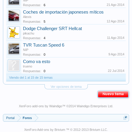
NIP
21 Ago 2014
Respuestas:
6
Coches de importación japoneses míticos
Alexis
12 Ago 2014
Respuestas:
5
Dodge Challenger SRT Hellcat
pikachu
11 Ago 2014
Respuestas:
4
TVR Tuscan Speed 6
NIP
9 Ago 2014
Respuestas:
0
Como va esto
trueno
22 Jul 2014
Respuestas:
0
Viendo del 1 al 15 de 15 temas
Ver opciones de tema
Nuevo tema
XenForo add-ons by Waindigo
™ ©2014
Waindigo Enterprises Ltd
.
Portal
Foros
XenForo Add-ons by Brivium ™ © 2012-2013 Brivium LLC.