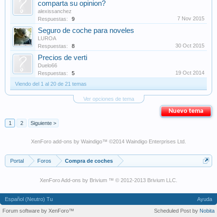
comparta su opinion?
alexissanchez
7 Nov 2015
Respuestas:
9
Seguro de coche para noveles
LUROA
30 Oct 2015
Respuestas:
8
Precios de verti
Duelo66
19 Oct 2014
Respuestas:
5
Viendo del 1 al 20 de 21 temas
Ver opciones de tema
Nuevo tema
1
2
Siguiente >
XenForo add-ons by Waindigo
™ ©2014
Waindigo Enterprises Ltd
.
Portal
Foros
Compra de coches
XenForo Add-ons by Brivium ™ © 2012-2013 Brivium LLC.
Español (Neutro) Tu
Ayuda
Forum software by XenForo™
Scheduled Post by
Nobita