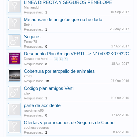
LINEA DIRECTA Y SEGUROS PENELOPE
Mariamddrl
10 Sep 2017
Respuestas:
1
Me acusan de un golpe que no he dado
Beén
25 May 2017
Respuestas:
1
Seguros
Ferovi78
27 Abr 2017
Respuestas:
0
Descuento Plan Amigo VERTI --> N104782K07932C
Descuento Verti
...
3
4
5
18 Abr 2017
Respuestas:
81
Cobertura por atropello de animales
kmax
27 Oct 2016
Respuestas:
18
Codigo plan amigos Verti
jplax
10 Oct 2016
Respuestas:
1
parte de accidente
raulgimeno95
17 Abr 2016
Respuestas:
0
Ofertas y promociones de Seguros de Coche
cochesyseguros
8 Abr 2016
Respuestas:
2