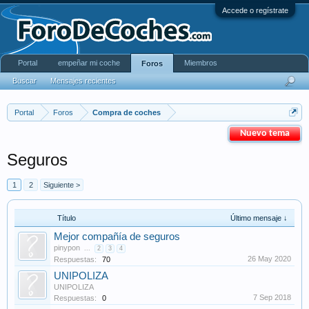
Accede o regístrate
Portal
empeñar mi coche
Miembros
Foros
Buscar
Mensajes recientes
Portal
Foros
Compra de coches
Nuevo tema
Seguros
1
2
Siguiente >
Título
Último mensaje ↓
Mejor compañía de seguros
pinypon
...
2
3
4
26 May 2020
Respuestas:
70
UNIPOLIZA
UNIPOLIZA
7 Sep 2018
Respuestas:
0