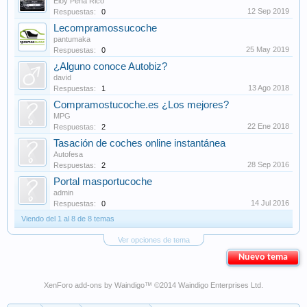
Eloy Peña Rico
12 Sep 2019
Respuestas:
0
Lecompramossucoche
pantumaka
25 May 2019
Respuestas:
0
¿Alguno conoce Autobiz?
david
13 Ago 2018
Respuestas:
1
Compramostucoche.es ¿Los mejores?
MPG
22 Ene 2018
Respuestas:
2
Tasación de coches online instantánea
Autofesa
28 Sep 2016
Respuestas:
2
Portal masportucoche
admin
14 Jul 2016
Respuestas:
0
Viendo del 1 al 8 de 8 temas
Ver opciones de tema
Nuevo tema
XenForo add-ons by Waindigo
™ ©2014
Waindigo Enterprises Ltd
.