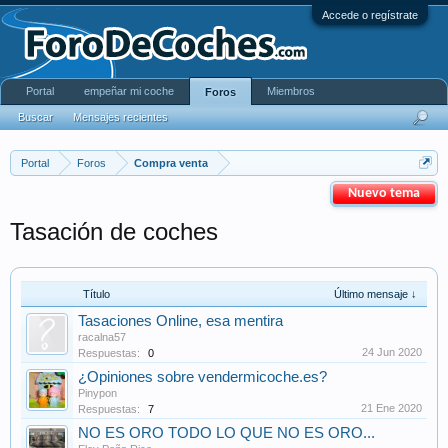
Accede o regístrate
Portal
empeñar mi coche
Miembros
Foros
Buscar
Mensajes recientes
Portal
Foros
Compra venta
Nuevo tema
Tasación de coches
Título
Último mensaje ↓
Tasaciones Online, esa mentira
racalna57
24 Jun 2020
Respuestas:
0
¿Opiniones sobre vendermicoche.es?
Pinypon
21 Ene 2020
Respuestas:
7
NO ES ORO TODO LO QUE NO ES ORO...