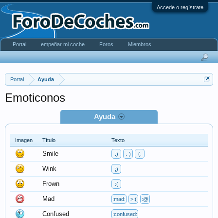
Accede o regístrate
Portal
empeñar mi coche
Foros
Miembros
Portal
Ayuda
Emoticonos
Ayuda
Imagen
Título
Texto
Smile
:)
:-)
(:
Wink
;)
Frown
:(
Mad
:mad:
>:(
:@
Confused
:confused: