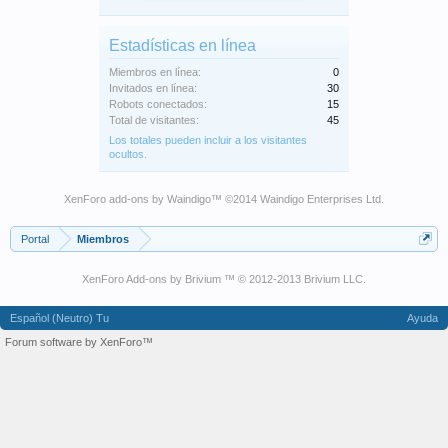
Estadísticas en línea
Miembros en línea:
0
Invitados en línea:
30
Robots conectados:
15
Total de visitantes:
45
Los totales pueden incluir a los visitantes
ocultos.
XenForo add-ons by Waindigo
™ ©2014
Waindigo Enterprises Ltd
.
Portal
Miembros
XenForo Add-ons by Brivium ™ © 2012-2013 Brivium LLC.
Español (Neutro) Tu
Ayuda
Forum software by XenForo™