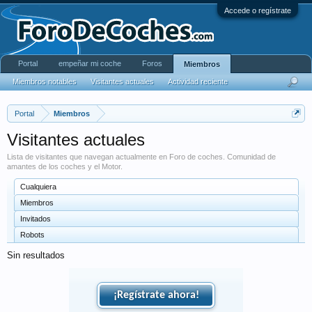
Accede o regístrate
Portal
empeñar mi coche
Foros
Miembros
Miembros notables
Visitantes actuales
Actividad reciente
Portal
Miembros
Visitantes actuales
Lista de visitantes que navegan actualmente en Foro de coches. Comunidad de
amantes de los coches y el Motor.
Cualquiera
Miembros
Invitados
Robots
Sin resultados
¡Regístrate ahora!