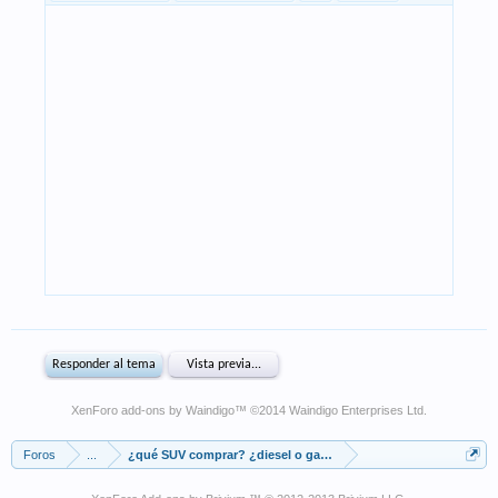
XenForo add-ons by Waindigo
™ ©2014
Waindigo Enterprises Ltd
.
Foros
...
¿qué SUV comprar? ¿diesel o gasolina? ¿4x2 ó 4x4?¿potencia