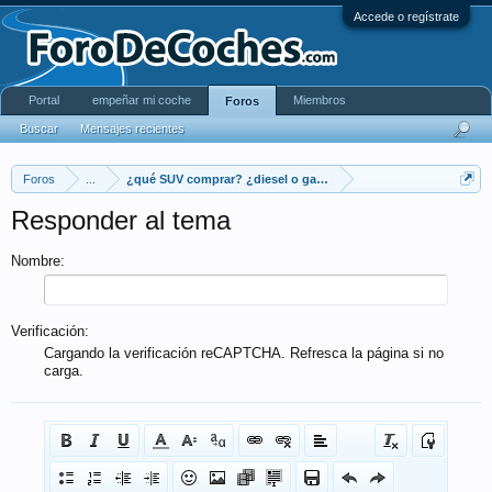
Accede o regístrate
Portal
empeñar mi coche
Miembros
Foros
Buscar
Mensajes recientes
Foros
...
¿qué SUV comprar? ¿diesel o gasolina? ¿4x2 ó 4x4?¿potencia
Responder al tema
Nombre:
Verificación:
Cargando la verificación reCAPTCHA. Refresca la página si no
carga.