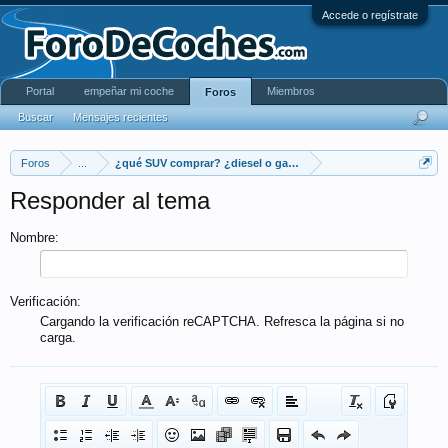
Accede o regístrate
Portal
empeñar mi coche
Miembros
Foros
Buscar
Mensajes recientes
Foros
...
¿qué SUV comprar? ¿diesel o gasolina? ¿4x2 ó 4x4?¿potencia
Responder al tema
Nombre:
Verificación:
Cargando la verificación reCAPTCHA. Refresca la página si no
carga.