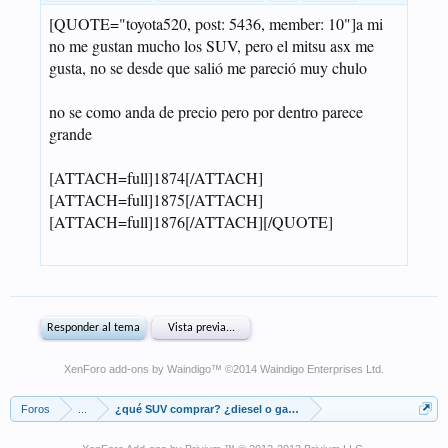
XenForo add-ons by Waindigo
™ ©2014
Waindigo Enterprises Ltd
.
Foros
...
¿qué SUV comprar? ¿diesel o gasolina? ¿4x2 ó 4x4?¿potencia