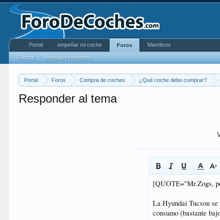
Portal
empeñar mi coche
Miembros
Foros
Buscar
Mensajes recientes
Portal
Foros
Compra de coches
¿Qué coche debo comprar?
Responder al tema
V