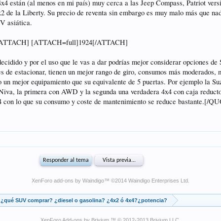
XenForo add-ons by Waindigo
™ ©2014
Waindigo Enterprises Ltd
.
¿qué SUV comprar? ¿diesel o gasolina? ¿4x2 ó 4x4?¿potencia?
XenForo Add-ons by Brivium ™ © 2012-2013 Brivium LLC.