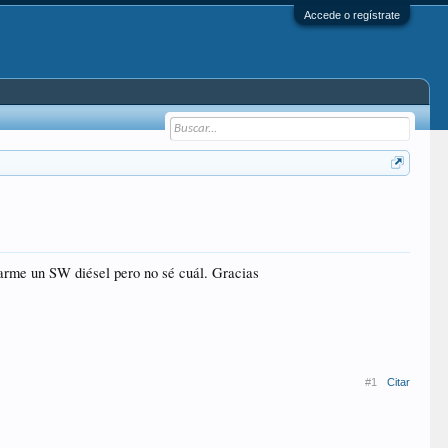
Accede o regístrate
rarme un SW diésel pero no sé cuál. Gracias
#1
Citar