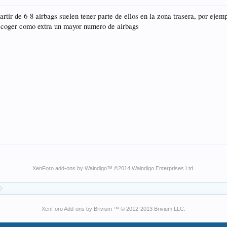
tir de 6-8 airbags suelen tener parte de ellos en la zona trasera, por ejemplo
scoger como extra un mayor numero de airbags
XenForo add-ons by Waindigo
™ ©2014
Waindigo Enterprises Ltd
.
XenForo Add-ons by Brivium ™ © 2012-2013 Brivium LLC.