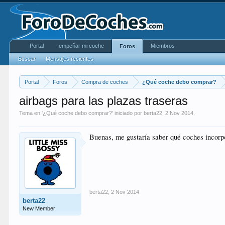
Portal
empeñar mi coche
Miembros
Foros
Buscar
Mensajes recientes
Portal
Foros
Compra de coches
¿Qué coche debo comprar?
airbags para las plazas traseras
Tema en '
¿Qué coche debo comprar?
' iniciado por
berta22
,
2 Nov 2014
.
Buenas, me gustaría saber qué coches incorpo
berta22
,
2 Nov 2014
berta22
New Member