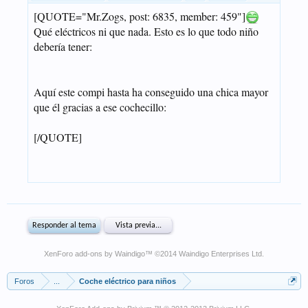
XenForo add-ons by Waindigo
™ ©2014
Waindigo Enterprises Ltd
.
Foros
...
Coche eléctrico para niños