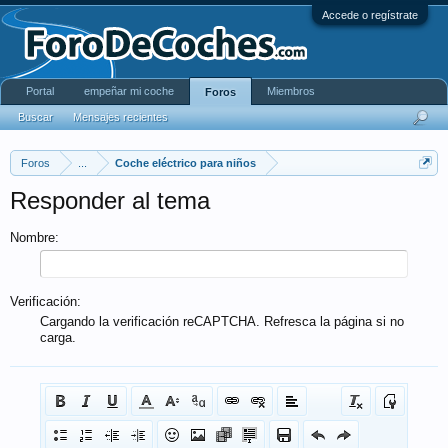
Accede o regístrate
Portal
empeñar mi coche
Miembros
Foros
Buscar
Mensajes recientes
Foros
...
Coche eléctrico para niños
Responder al tema
Nombre:
Verificación:
Cargando la verificación reCAPTCHA. Refresca la página si no
carga.