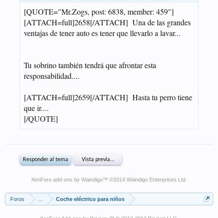
XenForo add-ons by Waindigo
™ ©2014
Waindigo Enterprises Ltd
.
Foros
...
Coche eléctrico para niños