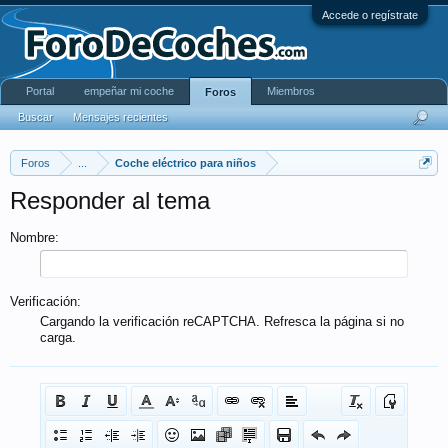
Accede o regístrate
Portal
empeñar mi coche
Miembros
Foros
Buscar
Mensajes recientes
Foros
...
Coche eléctrico para niños
Responder al tema
Nombre:
Verificación:
Cargando la verificación reCAPTCHA. Refresca la página si no
carga.