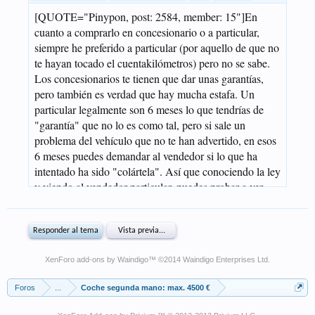
XenForo add-ons by Waindigo
™ ©2014
Waindigo Enterprises Ltd
.
Foros
...
Coche segunda mano: max. 4500 €