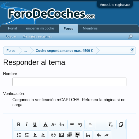
Accede o regístrate
Portal
empeñar mi coche
Miembros
Foros
Buscar
Mensajes recientes
Foros
...
Coche segunda mano: max. 4500 €
Responder al tema
Nombre:
Verificación:
Cargando la verificación reCAPTCHA. Refresca la página si no
carga.