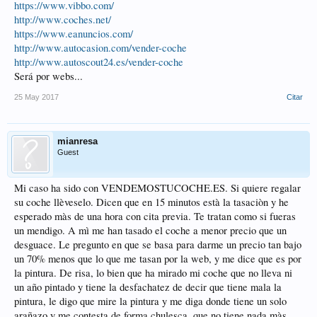
https://www.vibbo.com/
http://www.coches.net/
https://www.eanuncios.com/
http://www.autocasion.com/vender-coche
http://www.autoscout24.es/vender-coche
Será por webs...
25 May 2017
Citar
mianresa
Guest
Mi caso ha sido con VENDEMOSTUCOCHE.ES. Si quiere regalar
su coche llèveselo. Dicen que en 15 minutos està la tasaciòn y he
esperado màs de una hora con cita previa. Te tratan como si fueras
un mendigo. A mì me han tasado el coche a menor precio que un
desguace. Le pregunto en que se basa para darme un precio tan bajo
un 70% menos que lo que me tasan por la web, y me dice que es por
la pintura. De risa, lo bien que ha mirado mi coche que no lleva ni
un año pintado y tiene la desfachatez de decir que tiene mala la
pintura, le digo que mire la pintura y me diga donde tiene un solo
arañazo y me contesta de forma chulesca, que no tiene nada màs