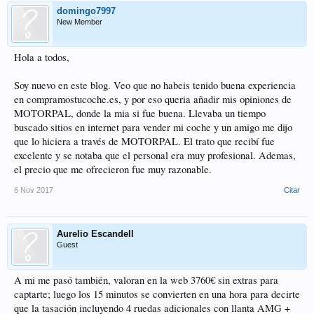
El coche lo vendí una semana después por webs por 3.900 euros sin ninguna
domingo7997
dificultad.
New Member
Consejo como usuario consumidor ; si tasas el coche en la web de
comprotucoche.es, lo que te pongan que te dan no te lo creas porque te van a
Hola a todos,
intentar engañar si necesitas el dinero rápido diciéndote en el momento que los
precios de segunda mano están muy bajos y enseñándote webs donde los precios
Soy nuevo en este blog. Veo que no habeis tenido buena experiencia
están como a ellos les da la gana. ( perdonad que me ría pero me pareció muy
en compramostucoche.es, y por eso queria añadir mis opiniones de
gracioso)
MOTORPAL, donde la mia si fue buena. Llevaba un tiempo
Pdta; a los que queráis vender el coche rápido , hay un montón de webs para
buscado sitios en internet para vender mi coche y un amigo me dijo
vender gratuitas en las que vendes rápido y no se aprovechan estos tipos, que
que lo hiciera a través de MOTORPAL. El trato que recibí fue
van de pagar lo máximo. No os desesperéis y engordéis al oportunista que son
excelente y se notaba que el personal era muy profesional. Ademas,
como lobos.
el precio que me ofrecieron fue muy razonable.
6 Nov 2017
Citar
Aurelio Escandell
Guest
A mi me pasó también, valoran en la web 3760€ sin extras para
captarte; luego los 15 minutos se convierten en una hora para decirte
que la tasación incluyendo 4 ruedas adicionales con llanta AMG +