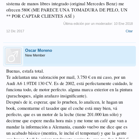
sistema de manos libres integrado (original Mercedes Benz) me
ofrecen 580€ (ME PARECE UNA TOMADURA DE PELO, UN
** POR CAPTAR CLIENTES ASÍ )
Última edición por un moderador:
10 Ene 2018
12 Dic 2017
Citar
Oscar Moreno
New Member
Buenas, estafa total.
Te adelantan una valoración por mail, 3.750 € en mi caso, por un
Audi A6 1.9TDI 130 CV. Es de 2002, está perfectamente cuidado, le
funciona todo, de motor perfecto. alguna marca exterior en la pintura
(parachoques, algún arañazo insignificante).
Después de ir, esperar, que lo prueben, lo analicen, le hagan un
book, comentarme el tasador que el coche está muy bien, vá
perfecto, que es un motor de la leche (tiene 201.000 km sólo) y
decirme que espere media hora más y me tome un café que van a
mandar la información a Alemania, cuando vuelvo me dice que es
un acabado básico (mentira, le incluí el tempomat) y que la gente