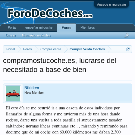
Accede o regístrate
Portal
empeñar mi coche
Miembros
Foros
Buscar
Mensajes recientes
Portal
Foros
Compra venta
Compra Venta Coches
compramostucoche.es, lucrarse del
necesitado a base de bien
Nikkkco
New Member
El otro día se me ocurrió ir a una caseta de estos individuos por
llamarlos de alguna forma y me tuvieron más de una hora dando
rodeos, darse una vuelta a toda pastilla el supuéstamente tasador,
saltándose normas líneas continuas etc.. , mirando y remirando para
decirme que de mi coche con 60.000 kilómetros me daban 2.300