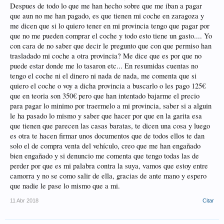
Despues de todo lo que me han hecho sobre que me iban a pagar
que aun no me han pagado, es que tienen mi coche en zaragoza y
me dicen que si lo quiero tener en mi provincia tengo que pagar por
que no me pueden comprar el coche y todo esto tiene un gasto.... Yo
con cara de no saber que decir le pregunto que con que permiso han
trasladado mi coche a otra provincia? Me dice que es por que no
puede estar donde me lo tasaron etc... En resumidas cuentas no
tengo el coche ni el dinero ni nada de nada, me comenta que si
quiero el coche o voy a dicha provincia a buscarlo o les pago 125€
que en teoria son 350€ pero que han intentado bajarme el precio
para pagar lo minimo por traermelo a mi provincia, saber si a alguin
le ha pasado lo mismo y saber que hacer por que en la garita esa
que tienen que parecen las casas baratas, te dicen una cosa y luego
es otra te hacen firmar unos documentos que de todos ellos te dan
solo el de compra venta del vehículo, creo que me han engañado
bien engañado y si denuncio me comenta que tengo todas las de
perder por que es mi palabra contra la suya, vamos que estoy entre
camorra y no se como salir de ella, gracias de ante mano y espero
que nadie le pase lo mismo que a mi.
11 Abr 2018
Citar