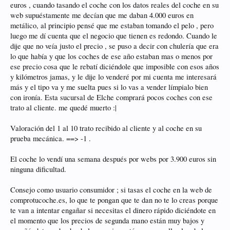
euros , cuando tasando el coche con los datos reales del coche en su
web supuéstamente me decían que me daban 4.000 euros en
metálico, al principio pensé que me estaban tomando el pelo , pero
luego me dí cuenta que el negocio que tienen es redondo. Cuando le
dije que no veía justo el precio , se puso a decir con chulería que era
lo que había y que los coches de ese año estaban mas o menos por
ese precio cosa que le rebatí diciéndole que imposible con esos años
y kilómetros jamas, y le dije lo venderé por mi cuenta me interesará
más y el tipo va y me suelta pues si lo vas a vender límpialo bien
con ironía. Esta sucursal de Elche comprará pocos coches con ese
trato al cliente. me quedé muerto :|
Valoración del 1 al 10 trato recibido al cliente y al coche en su
prueba mecánica. ==> -1 .
El coche lo vendí una semana después por webs por 3.900 euros sin
ninguna dificultad.
Consejo como usuario consumidor ; si tasas el coche en la web de
comprotucoche.es, lo que te pongan que te dan no te lo creas porque
te van a intentar engañar si necesitas el dinero rápido diciéndote en
el momento que los precios de segunda mano están muy bajos y