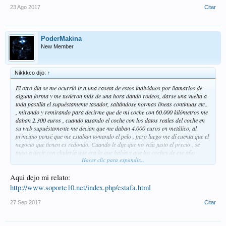
23 Ago 2017
Citar
PoderMakina
New Member
Nikkkco dijo:
↑
El otro día se me ocurrió ir a una caseta de estos individuos por llamarlos de
alguna forma y me tuvieron más de una hora dando rodeos, darse una vuelta a
toda pastilla el supuéstamente tasador, saltándose normas líneas continuas etc..
, mirando y remirando para decirme que de mi coche con 60.000 kilómetros me
daban 2.300 euros , cuando tasando el coche con los datos reales del coche en
su web supuéstamente me decían que me daban 4.000 euros en metálico, al
principio pensé que me estaban tomando el pelo , pero luego me dí cuenta que el
negocio que tienen es redondo. Cuando le dije que no veía justo el precio , se
puso a decir con chulería que era lo que había y que los coches de ese año
Hacer clic para expandir...
estaban mas o menos por ese precio cosa que le rebatí diciéndole que imposible
con esos años y kilómetros jamas, y le dije lo venderé por mi cuenta me
Aqui dejo mi relato:
interesará más y el tipo va y me suelta pues si lo vas a vender límpialo bien con
ironía. Esta sucursal de Elche comprará pocos coches con ese trato al cliente.
http://www.soporte10.net/index.php/estafa.html
me quedé muerto :|
27 Sep 2017
Citar
Valoración del 1 al 10 trato recibido al cliente y al coche en su prueba mecánica.
==> -1 .