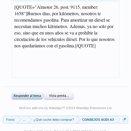
XenForo add-ons by Waindigo
™ ©2014
Waindigo Enterprises Ltd
.
Foros
...
¿Qué coche debo comprar?
CONSEJOS AUDI A3