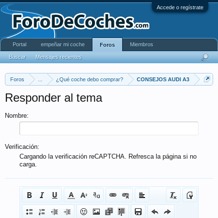
Accede o regístrate
Portal
empeñar mi coche
Miembros
Foros
Buscar
Mensajes recientes
Foros
...
¿Qué coche debo comprar?
CONSEJOS AUDI A3
Responder al tema
Nombre:
Verificación:
Cargando la verificación reCAPTCHA. Refresca la página si no
carga.