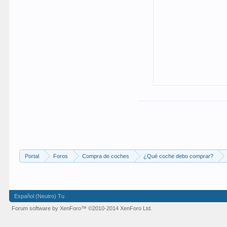
Portal
Foros
Compra de coches
¿Qué coche debo comprar?
Español (Neutro) Tu
Forum software by XenForo™
©2010-2014 XenForo Ltd.