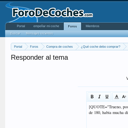
Portal
empeñar mi coche
Miembros
Foros
Buscar
Mensajes recientes
Portal
Foros
Compra de coches
¿Qué coche debo comprar?
Responder al tema
V