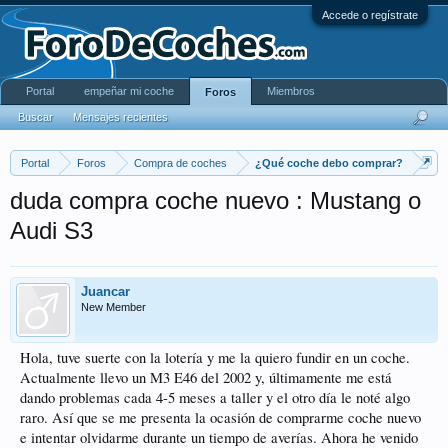
Accede o regístrate
Portal
empeñar mi coche
Miembros
Foros
Buscar
Mensajes recientes
Portal
Foros
Compra de coches
¿Qué coche debo comprar?
duda compra coche nuevo : Mustang o
Audi S3
Juancar
New Member
Hola, tuve suerte con la lotería y me la quiero fundir en un coche.
Actualmente llevo un M3 E46 del 2002 y, últimamente me está
dando problemas cada 4-5 meses a taller y el otro día le noté algo
raro. Así que se me presenta la ocasión de comprarme coche nuevo
e intentar olvidarme durante un tiempo de averías. Ahora he venido