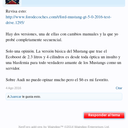
Revisa esto:
http://www.forodecoches.com/t/ford-mustang-gt-5-0-2016-test-
drive.1295/
Hay dos versiones, una de ellas con cambios manuales y la que yo
probé completamente secuencial.
Solo una opinión. La versión básica del Mustang que trae el
Ecoboost de 2.3 litros y 4 cilindros es desde toda óptica un insulto y
una blasfemia para todo verdadero amante de los Mustangs como un
servidor.
Sobre Audi no puedo opinar mucho pero el S6 es mi favorito.
4 Ago 2016
Citar
A
Juancar
le gusta esto.
Responder al tema
XenForo add-ons by Waindigo
™ ©2014
Waindigo Enterprises Ltd
.