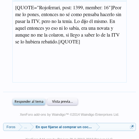
XenForo add-ons by Waindigo
™ ©2014
Waindigo Enterprises Ltd
.
Foros
...
En que fijarse al comprar un coche de segunda mano.