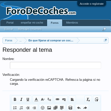
Accede o regístrate
Portal
empeñar mi coche
Miembros
Foros
Buscar
Mensajes recientes
Foros
...
En que fijarse al comprar un coche de segunda mano.
Responder al tema
Nombre:
Verificación:
Cargando la verificación reCAPTCHA. Refresca la página si no
carga.