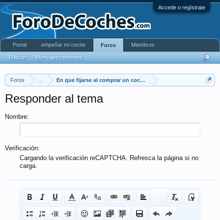
Accede o regístrate
Portal
empeñar mi coche
Miembros
Foros
Buscar
Mensajes recientes
Foros
...
En que fijarse al comprar un coche de segunda mano.
Responder al tema
Nombre:
Verificación:
Cargando la verificación reCAPTCHA. Refresca la página si no
carga.