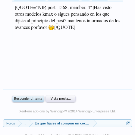
XenForo add-ons by Waindigo
™ ©2014
Waindigo Enterprises Ltd
.
Foros
...
En que fijarse al comprar un coche de segunda mano.