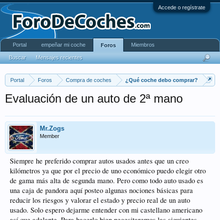
Accede o regístrate
Portal
empeñar mi coche
Miembros
Foros
Buscar
Mensajes recientes
Portal
Foros
Compra de coches
¿Qué coche debo comprar?
Evaluación de un auto de 2ª mano
Mr.Zogs
Member
Siempre he preferido comprar autos usados antes que un creo
kilómetros ya que por el precio de uno económico puedo elegir otro
de gama más alta de segunda mano. Pero como todo auto usado es
una caja de pandora aquí posteo algunas nociones básicas para
reducir los riesgos y valorar el estado y precio real de un auto
usado. Solo espero dejarme entender con mi castellano americano
así que adelante. Para hacerlo bien necesitaremos las siguientes