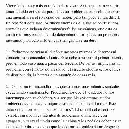
Viene lo bueno y más complejo de revisar. Aviso que es necesario
tener un oído entrenado para detectar problemas con solo escuchar
una anomalía en el ronroneo del motor, pero tampoco es tan difícil.
En otro post detallaré los ruidos anómalos o la variación de ruidos
normales que indican determinadas fallas mecánicas, que esta es
una forma muy económica de determinar el origen de un problema
mecánico y solucionarlo en casa sin gastarse un duro.
1.- Pediremos permiso al dueño y nosotros mismos le daremos al
contacto para encender el auto. Este debe arrancar al primer intento,
pero en todo caso nunca pasar del tercero. De ser así implicaría un
problema con el motor de arranque, el circuito eléctrico, los cables
de distribución, la batería o un montón de cosas más.
2.- Con el motor encendido nos quedaremos unos minutos sentados
escuchando simplemente. Procuraremos que el vendedor no nos
interrumpa con su cháchara y a ser posible evitaremos ruidos
ambientales que nos distraigan o solapen el ruido del motor. Este
debe ser uniforme, sin “saltos” ni “tos”. El ralentí debe sentirse
estable, sin que haga intentos de acelerarse o amenace con
apagarse, y tanto el timón como la cabina y los pedales deben estar
exentos de vibraciones porque lo contrario significaría un desgaste