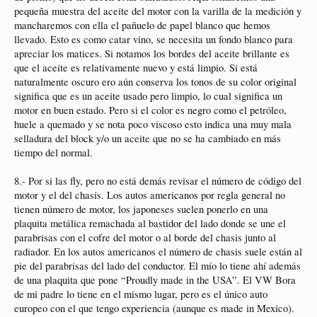
pequeña muestra del aceite del motor con la varilla de la medición y
mancharemos con ella el pañuelo de papel blanco que hemos
llevado. Esto es como catar vino, se necesita un fondo blanco para
apreciar los matices. Si notamos los bordes del aceite brillante es
que el aceite es relativamente nuevo y está limpio. Si está
naturalmente oscuro ero aún conserva los tonos de su color original
significa que es un aceite usado pero limpio, lo cual significa un
motor en buen estado. Pero si el color es negro como el petróleo,
huele a quemado y se nota poco viscoso esto indica una muy mala
selladura del block y/o un aceite que no se ha cambiado en más
tiempo del normal.
8.- Por si las fly, pero no está demás revisar el número de código del
motor y el del chasis. Los autos americanos por regla general no
tienen número de motor, los japoneses suelen ponerlo en una
plaquita metálica remachada al bastidor del lado donde se une el
parabrisas con el cofre del motor o al borde del chasis junto al
radiador. En los autos americanos el número de chasis suele están al
pie del parabrisas del lado del conductor. El mío lo tiene ahí además
de una plaquita que pone “Proudly made in the USA”. El VW Bora
de mi padre lo tiene en el mismo lugar, pero es el único auto
europeo con el que tengo experiencia (aunque es made in Mexico).