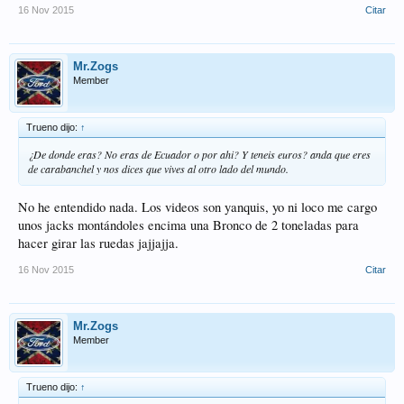
16 Nov 2015
Citar
Mr.Zogs
Member
Trueno dijo:
↑
¿De donde eras? No eras de Ecuador o por ahi? Y teneis euros? anda que eres
de carabanchel y nos dices que vives al otro lado del mundo.
No he entendido nada. Los videos son yanquis, yo ni loco me cargo
unos jacks montándoles encima una Bronco de 2 toneladas para
hacer girar las ruedas jajjajja.
16 Nov 2015
Citar
Mr.Zogs
Member
Trueno dijo:
↑