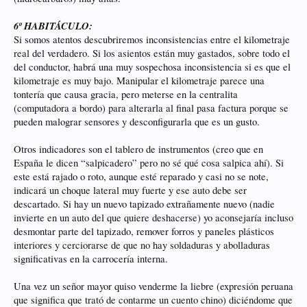
6º HABITÁCULO:
Si somos atentos descubriremos inconsistencias entre el kilometraje
real del verdadero. Si los asientos están muy gastados, sobre todo el
del conductor, habrá una muy sospechosa inconsistencia si es que el
kilometraje es muy bajo. Manipular el kilometraje parece una
tontería que causa gracia, pero meterse en la centralita
(computadora a bordo) para alterarla al final pasa factura porque se
pueden malograr sensores y desconfigurarla que es un gusto.
Otros indicadores son el tablero de instrumentos (creo que en
España le dicen “salpicadero” pero no sé qué cosa salpica ahí). Si
este está rajado o roto, aunque esté reparado y casi no se note,
indicará un choque lateral muy fuerte y ese auto debe ser
descartado. Si hay un nuevo tapizado extrañamente nuevo (nadie
invierte en un auto del que quiere deshacerse) yo aconsejaría incluso
desmontar parte del tapizado, remover forros y paneles plásticos
interiores y cerciorarse de que no hay soldaduras y abolladuras
significativas en la carrocería interna.
Una vez un señor mayor quiso venderme la liebre (expresión peruana
que significa que trató de contarme un cuento chino) diciéndome que