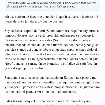
¿De donde eras? No eras de Ecuador o por ahi? Y teneis euros? anda que eres
de carabanchel y nos dices que vives al otro lado del mundo.
Ah ok, acaban de hacerme entender lo que has querido decir (2 o 3
horas después jajjaja estoy que no doy una)
Soy de Lima, capital de Perú (South América). Aquí no hay euros ni
tampoco dólares, por ley está prohibido utilizar para el comercio
otra moneda que no sea la nuestra (Soles S./) y esto es porque
nuestra moneda es una de las más fuertes del continente y nos gusta
que siga siendo así aunque afecte a nuestras exportaciones dado el
alto costo de nuestros productos a causa de nuestro tipo cambiario y
tasas de interés. El milagro peruano lo llaman, ahora somos un país
"rico" aunque la sensación de bienestar y el índice de satisfacción
general sigan por los suelos.
Sea como sea el caso es que he estado en Europa hace poco y me
han sobrado un montón de moneditas que aquí no tienen ningún valor
y solo por su parecido con nuestras propias monedas las guardo para
usarlas para el peaje a ver si no notan el cambiazo.
Estas las usé porque Uds. no conocen nuestras monedas y no