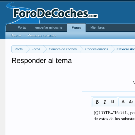
Portal
empeñar mi coche
Miembros
Foros
Buscar
Mensajes recientes
Portal
Foros
Compra de coches
Concesionarios
Flexicar A
Responder al tema
V