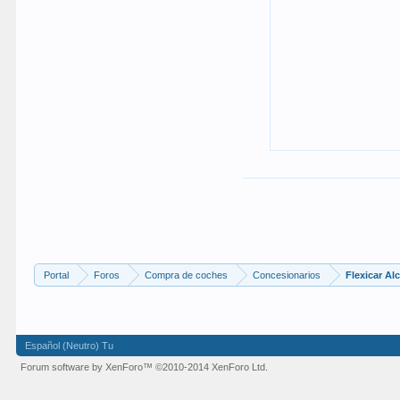
Portal
Foros
Compra de coches
Concesionarios
Flexicar A
Español (Neutro) Tu
Forum software by XenForo™
©2010-2014 XenForo Ltd.