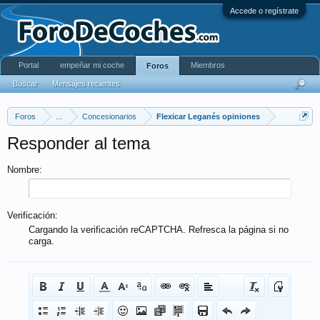
Accede o regístrate
Portal
empeñar mi coche
Miembros
Foros
Buscar
Mensajes recientes
Foros
...
Concesionarios
Flexicar Leganés opiniones
Responder al tema
Nombre:
Verificación:
Cargando la verificación reCAPTCHA. Refresca la página si no
carga.