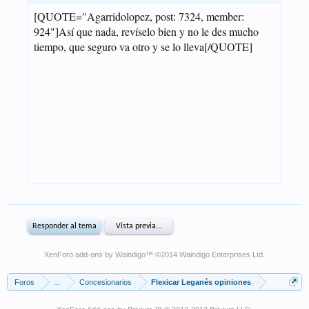
XenForo add-ons by Waindigo
™ ©2014
Waindigo Enterprises Ltd
.
Foros
...
Concesionarios
Flexicar Leganés opiniones