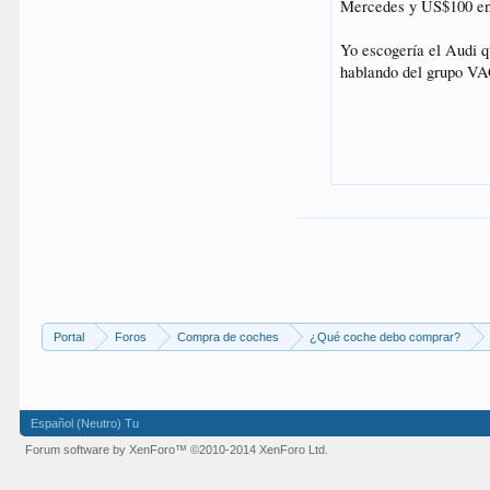
Portal
Foros
Compra de coches
¿Qué coche debo comprar?
Español (Neutro) Tu
Forum software by XenForo™
©2010-2014 XenForo Ltd.