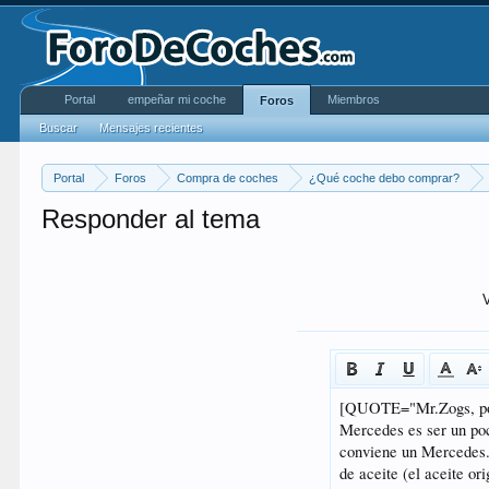
Portal
empeñar mi coche
Miembros
Foros
Buscar
Mensajes recientes
Portal
Foros
Compra de coches
¿Qué coche debo comprar?
Responder al tema
V