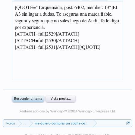
XenForo add-ons by Waindigo
™ ©2014
Waindigo Enterprises Ltd
.
Foros
...
me quiero comprar un coche con 7000-7500€