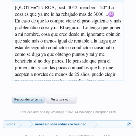
XenForo add-ons by Waindigo
™ ©2014
Waindigo Enterprises Ltd
.
Foros
...
novel sin idea sobre coches necesita ayuda