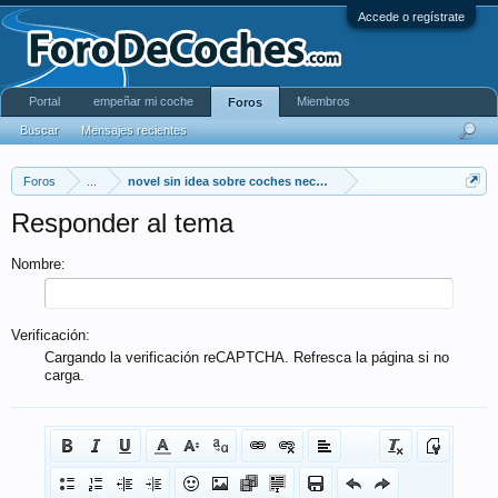
Accede o regístrate
Portal
empeñar mi coche
Miembros
Foros
Buscar
Mensajes recientes
Foros
...
novel sin idea sobre coches necesita ayuda
Responder al tema
Nombre:
Verificación:
Cargando la verificación reCAPTCHA. Refresca la página si no
carga.