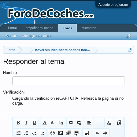
Accede o regístrate
Portal
empeñar mi coche
Miembros
Foros
Buscar
Mensajes recientes
Foros
...
novel sin idea sobre coches necesita ayuda
Responder al tema
Nombre:
Verificación:
Cargando la verificación reCAPTCHA. Refresca la página si no
carga.