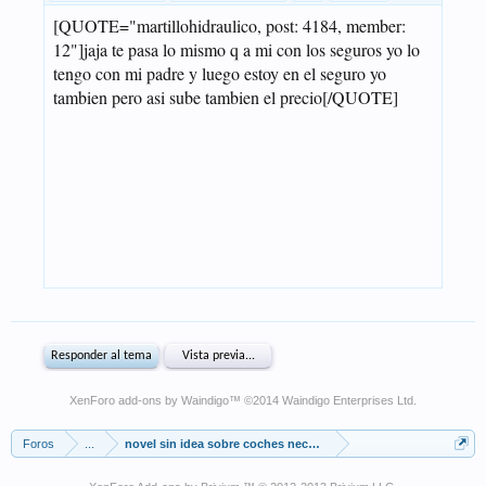
XenForo add-ons by Waindigo
™ ©2014
Waindigo Enterprises Ltd
.
Foros
...
novel sin idea sobre coches necesita ayuda