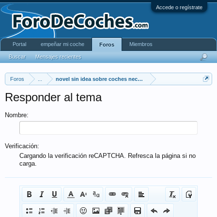
Accede o regístrate
Portal
empeñar mi coche
Miembros
Foros
Buscar
Mensajes recientes
Foros
...
novel sin idea sobre coches necesita ayuda
Responder al tema
Nombre:
Verificación:
Cargando la verificación reCAPTCHA. Refresca la página si no
carga.