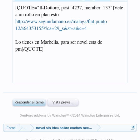
XenForo add-ons by Waindigo
™ ©2014
Waindigo Enterprises Ltd
.
Foros
...
novel sin idea sobre coches necesita ayuda