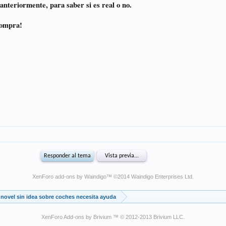
XenForo add-ons by Waindigo
™ ©2014
Waindigo Enterprises Ltd
.
novel sin idea sobre coches necesita ayuda
XenForo Add-ons by Brivium ™ © 2012-2013 Brivium LLC.