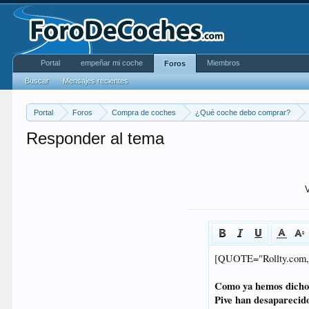
Portal
empeñar mi coche
Miembros
Foros
Buscar
Mensajes recientes
Portal
Foros
Compra de coches
¿Qué coche debo comprar?
Responder al tema
V