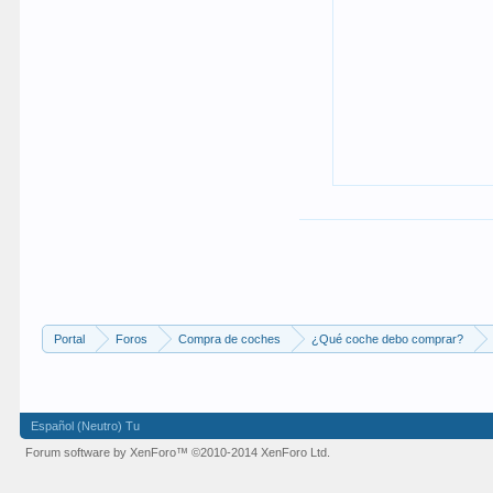
Portal
Foros
Compra de coches
¿Qué coche debo comprar?
Español (Neutro) Tu
Forum software by XenForo™
©2010-2014 XenForo Ltd.