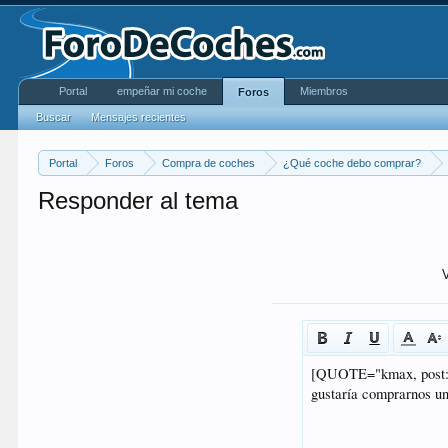
Portal
empeñar mi coche
Miembros
Foros
Buscar
Mensajes recientes
Portal
Foros
Compra de coches
¿Qué coche debo comprar?
Responder al tema
V