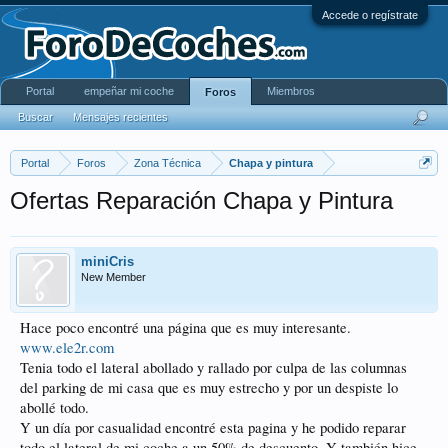
Accede o regístrate
Portal
empeñar mi coche
Miembros
Foros
Buscar
Mensajes recientes
Portal
Foros
Zona Técnica
Chapa y pintura
Ofertas Reparación Chapa y Pintura
miniCris
New Member
Hace poco encontré una página que es muy interesante.
www.ele2r.com
Tenia todo el lateral abollado y rallado por culpa de las columnas
del parking de mi casa que es muy estrecho y por un despiste lo
abollé todo.
Y un día por casualidad encontré esta pagina y he podido reparar
todo el lateral de mi coche a un 50% de descuento. Y también hice