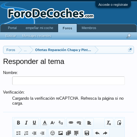
Accede o regístrate
Portal
empeñar mi coche
Miembros
Foros
Buscar
Mensajes recientes
Foros
...
Ofertas Reparación Chapa y Pintura
Responder al tema
Nombre:
Verificación:
Cargando la verificación reCAPTCHA. Refresca la página si no
carga.