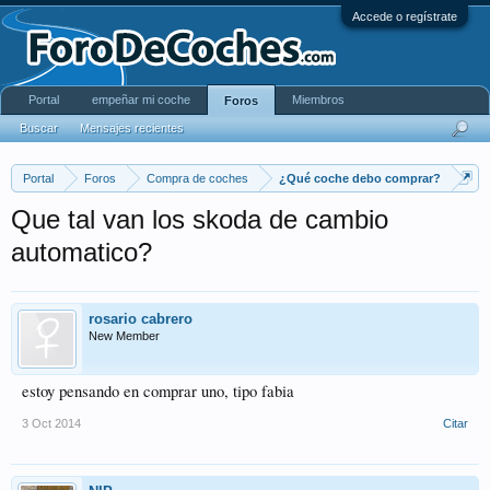
Accede o regístrate
Portal
empeñar mi coche
Miembros
Foros
Buscar
Mensajes recientes
Portal
Foros
Compra de coches
¿Qué coche debo comprar?
Que tal van los skoda de cambio
automatico?
rosario cabrero
New Member
estoy pensando en comprar uno, tipo fabia
3 Oct 2014
Citar