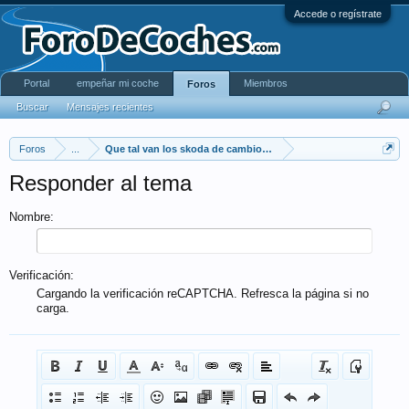
Accede o regístrate
Portal
empeñar mi coche
Miembros
Foros
Buscar
Mensajes recientes
Foros
...
Que tal van los skoda de cambio automatico?
Responder al tema
Nombre:
Verificación:
Cargando la verificación reCAPTCHA. Refresca la página si no
carga.