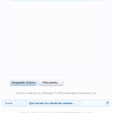
XenForo add-ons by Waindigo
™ ©2014
Waindigo Enterprises Ltd
.
Foros
...
Que tal van los skoda de cambio automatico?