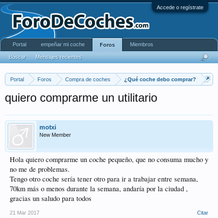
Accede o regístrate
Portal
empeñar mi coche
Miembros
Foros
Buscar
Mensajes recientes
Portal
Foros
Compra de coches
¿Qué coche debo comprar?
quiero comprarme un utilitario
motxi
New Member
Hola quiero comprarme un coche pequeño, que no consuma mucho y
no me de problemas.
Tengo otro coche sería tener otro para ir a trabajar entre semana,
70km más o menos durante la semana, andaría por la ciudad ,
gracias un saludo para todos
21 Mar 2017
Citar