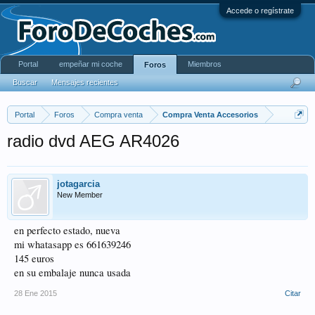
Accede o regístrate
Portal
empeñar mi coche
Miembros
Foros
Buscar
Mensajes recientes
Portal
Foros
Compra venta
Compra Venta Accesorios
radio dvd AEG AR4026
jotagarcia
New Member
en perfecto estado, nueva
mi whatasapp es 661639246
145 euros
en su embalaje nunca usada
28 Ene 2015
Citar