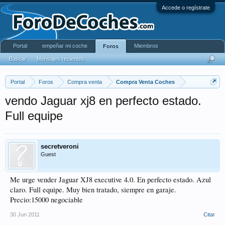
Accede o regístrate
Portal
empeñar mi coche
Miembros
Foros
Buscar
Mensajes recientes
Portal
Foros
Compra venta
Compra Venta Coches
vendo Jaguar xj8 en perfecto estado.
Full equipe
secretveroni
Guest
Me urge vender Jaguar XJ8 executive 4.0. En perfecto estado. Azul
claro. Full equipe. Muy bien tratado, siempre en garaje.
Precio:15000 negociable
30 Jun 2011
Citar