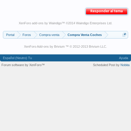
Responder al tema
XenForo add-ons by Waindigo
™ ©2014
Waindigo Enterprises Ltd
.
Portal
Foros
Compra venta
Compra Venta Coches
XenForo Add-ons by Brivium ™ © 2012-2013 Brivium LLC.
Español (Neutro) Tu
Ayuda
Forum software by XenForo™
Scheduled Post by
Nobita