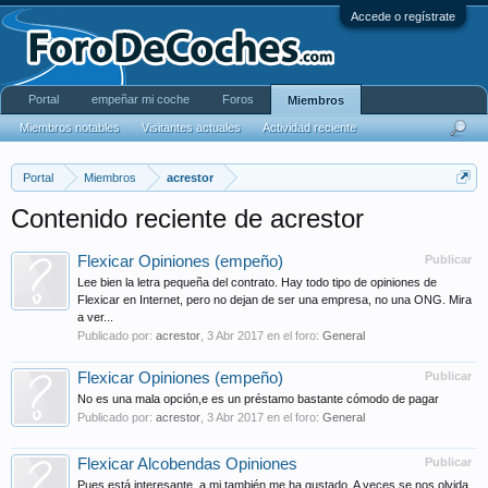
Accede o regístrate
Portal
empeñar mi coche
Foros
Miembros
Miembros notables
Visitantes actuales
Actividad reciente
Portal
Miembros
acrestor
Contenido reciente de acrestor
Flexicar Opiniones (empeño)
Publicar
Lee bien la letra pequeña del contrato. Hay todo tipo de opiniones de
Flexicar en Internet, pero no dejan de ser una empresa, no una ONG. Mira
a ver...
Publicado por:
acrestor
,
3 Abr 2017
en el foro:
General
Flexicar Opiniones (empeño)
Publicar
No es una mala opción,e es un préstamo bastante cómodo de pagar
Publicado por:
acrestor
,
3 Abr 2017
en el foro:
General
Flexicar Alcobendas Opiniones
Publicar
Pues está interesante, a mi también me ha gustado. A veces se nos olvida