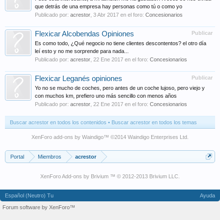
que detrás de una empresa hay personas como tú o como yo
Publicado por:
acrestor
,
3 Abr 2017
en el foro:
Concesionarios
Flexicar Alcobendas Opiniones
Publicar
Es como todo, ¿Qué negocio no tiene clientes descontentos? el otro día
leí esto y no me sorprende para nada...
Publicado por:
acrestor
,
22 Ene 2017
en el foro:
Concesionarios
Flexicar Leganés opiniones
Publicar
Yo no se mucho de coches, pero antes de un coche lujoso, pero viejo y
con muchos km, prefiero uno más sencillo con menos años
Publicado por:
acrestor
,
22 Ene 2017
en el foro:
Concesionarios
Buscar acrestor en todos los contenidos
Buscar acrestor en todos los temas
XenForo add-ons by Waindigo
™ ©2014
Waindigo Enterprises Ltd
.
Portal
Miembros
acrestor
XenForo Add-ons by Brivium ™ © 2012-2013 Brivium LLC.
Español (Neutro) Tu
Ayuda
Forum software by XenForo™