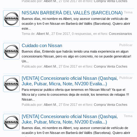
Publicado por:
Albert M.
,
27 Ene 2017
en el foro:
Compra Venta Coches
NISSAN BARBERÀ DEL VALLÈS (BARCELONA)
Tema
Buenos días, mi nombre es Albert, soy asesor comercial de vehículo de
ocasión y km 0 en Nissan en Barberà del Vallès (Barcelona). Quiero abrir
este...
Tema de:
Albert M.
,
27 Ene 2017
, 0 respuestas, en el foro:
Concesionarios
Cuidado con Nissan
Publicar
Buenos días, Entiendo que habrás tenido una mala experiencia en algun
concesionario Nissan, pero es algo en concreto, no se puede generalizar!
Un...
Publicado por:
Albert M.
,
27 Ene 2017
en el foro:
Compra Venta Coches
[VENTA] Concesionario oficial Nissan (Qashqai,
Publicar
Juke, Pulsar, Micra, Note, NV200 Evalia...)
Para empezar publico oferta que tenemos en Nissan Micra!! Ya que el
Micra tal y como lo conocemos deja de existir, los tenemos de rebajas !!!
Nissan...
Publicado por:
Albert M.
,
27 Ene 2017
en el foro:
Compra Venta Coches
[VENTA] Concesionario oficial Nissan (Qashqai,
Tema
Juke, Pulsar, Micra, Note, NV200 Evalia...)
Buenos días, mi nombre es Albert, soy asesor comercial de vehículo de
ocasión y km 0 en Nissan en Barberà del Vallès (Barcelona). Quiero abrir