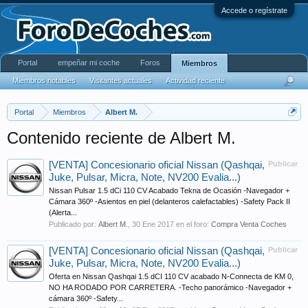
Accede o regístrate
Portal
empeñar mi coche
Foros
Miembros
Miembros notables
Visitantes actuales
Actividad reciente
Portal
Miembros
Albert M.
Contenido reciente de Albert M.
[VENTA] Concesionario oficial Nissan (Qashqai,
Publicar
Juke, Pulsar, Micra, Note, NV200 Evalia...)
Nissan Pulsar 1.5 dCi 110 CV Acabado Tekna de Ocasión -Navegador +
Cámara 360º -Asientos en piel (delanteros calefactables) -Safety Pack II
(Alerta...
Publicado por:
Albert M.
,
30 Ene 2017
en el foro:
Compra Venta Coches
[VENTA] Concesionario oficial Nissan (Qashqai,
Publicar
Juke, Pulsar, Micra, Note, NV200 Evalia...)
Oferta en Nissan Qashqai 1.5 dCI 110 CV acabado N-Connecta de KM 0,
NO HA RODADO POR CARRETERA. -Techo panorámico -Navegador +
cámara 360º -Safety...