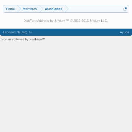
Portal
Miembros
aluchianos
XenForo Add-ons by Brivium ™ © 2012-2013 Brivium LLC.
Español (Neutro) Tu
Ayuda
Forum software by XenForo™