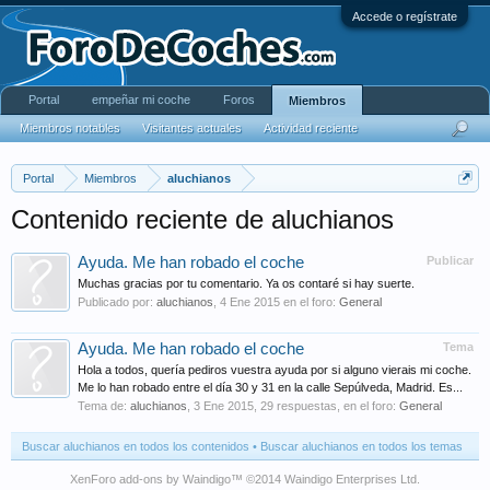
Accede o regístrate
Portal
empeñar mi coche
Foros
Miembros
Miembros notables
Visitantes actuales
Actividad reciente
Portal
Miembros
aluchianos
Contenido reciente de aluchianos
Ayuda. Me han robado el coche
Publicar
Muchas gracias por tu comentario. Ya os contaré si hay suerte.
Publicado por:
aluchianos
,
4 Ene 2015
en el foro:
General
Ayuda. Me han robado el coche
Tema
Hola a todos, quería pediros vuestra ayuda por si alguno vierais mi coche.
Me lo han robado entre el día 30 y 31 en la calle Sepúlveda, Madrid. Es...
Tema de:
aluchianos
,
3 Ene 2015
, 29 respuestas, en el foro:
General
Buscar aluchianos en todos los contenidos
Buscar aluchianos en todos los temas
XenForo add-ons by Waindigo
™ ©2014
Waindigo Enterprises Ltd
.