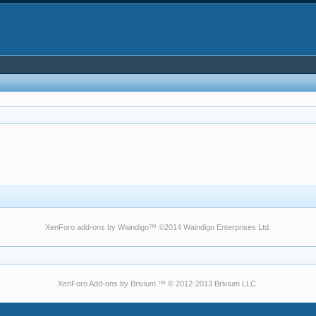
XenForo add-ons by Waindigo
™ ©2014
Waindigo Enterprises Ltd
.
XenForo Add-ons by Brivium ™ © 2012-2013 Brivium LLC.