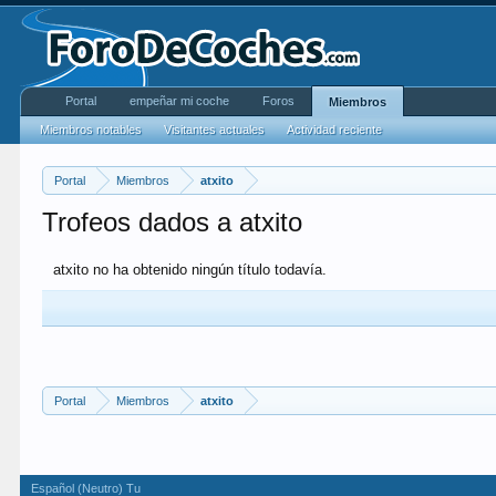
Portal
empeñar mi coche
Foros
Miembros
Miembros notables
Visitantes actuales
Actividad reciente
Portal
Miembros
atxito
Trofeos dados a atxito
atxito no ha obtenido ningún título todavía.
Portal
Miembros
atxito
Español (Neutro) Tu