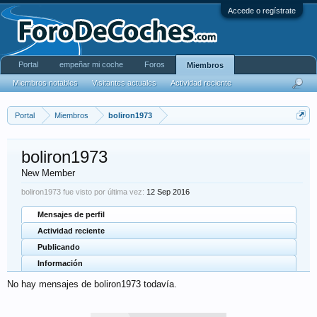
Accede o regístrate
Portal
empeñar mi coche
Foros
Miembros
Miembros notables
Visitantes actuales
Actividad reciente
Portal
Miembros
boliron1973
boliron1973
New Member
boliron1973 fue visto por última vez:
12 Sep 2016
Mensajes de perfil
Actividad reciente
Publicando
Información
No hay mensajes de boliron1973 todavía.