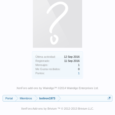
Última actividad:
12 Sep 2016
Registrado:
11 Sep 2016
Mensajes:
1
Me Gusta recibidos:
0
Puntos:
1
XenForo add-ons by Waindigo
™ ©2014
Waindigo Enterprises Ltd
.
Portal
Miembros
boliron1973
XenForo Add-ons by Brivium ™ © 2012-2013 Brivium LLC.